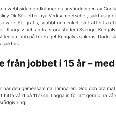
da webbsidan godkänner du användningen av Cooki
policy Ok Sök efter nya Verksamhetschef, sjukhus-jobb
sgivare. Ett gratis, snabbt och enkelt sätt att hitta e
 i Kungälv och andra stora städer i Sverige. Kungälv
st lediga jobb på företaget Kungälvs sjukhus. Unders
s sjukhus.
 från jobbet i 15 år – med 
er har den gemensamma nämnaren. God och bra mat
 hitta vård på 1177.se. Logga in för att göra dina vå
dsrådgivning.