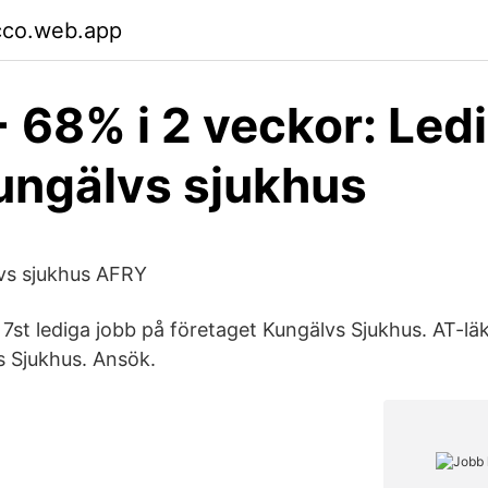
cco.web.app
+ 68% i 2 veckor: Led
ungälvs sjukhus
vs sjukhus AFRY
 7st lediga jobb på företaget Kungälvs Sjukhus. AT-läk
s Sjukhus. Ansök.