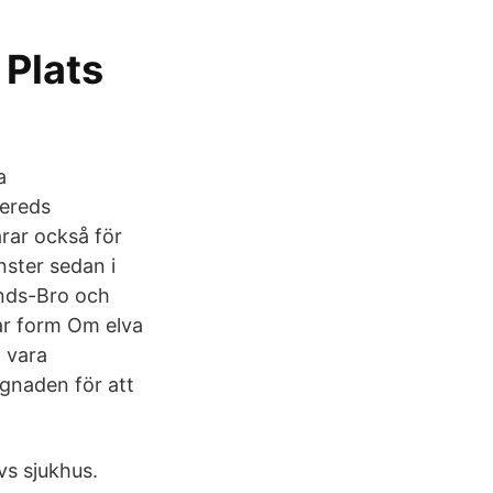
 Plats
a
gereds
rar också för
nster sedan i
ands-Bro och
ar form Om elva
 vara
ggnaden för att
vs sjukhus.