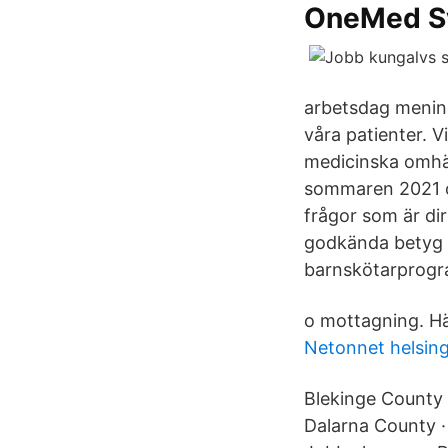
OneMed S
arbetsdag menings
våra patienter. V
medicinska omhän
sommaren 2021 och
frågor som är dir
godkända betyg s
barnskötarprogra
o mottagning. Hä
Netonnet helsin
Blekinge County ·
Dalarna County · 