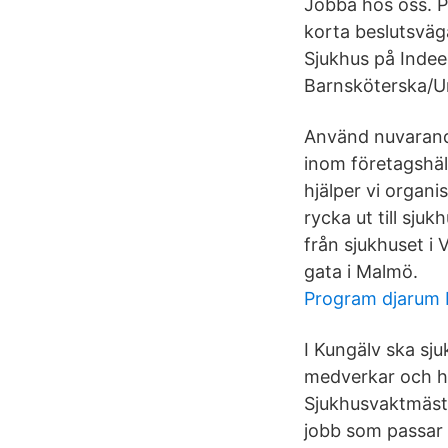
Jobba hos oss. P
korta beslutsväg
Sjukhus på Indee
Barnsköterska/Un
Använd nuvarande
inom företagshä
hjälper vi organ
rycka ut till sju
från sjukhuset i 
gata i Malmö.
Program djarum 
I Kungälv ska sj
medverkar och ha
Sjukhusvaktmästa
jobb som passar d