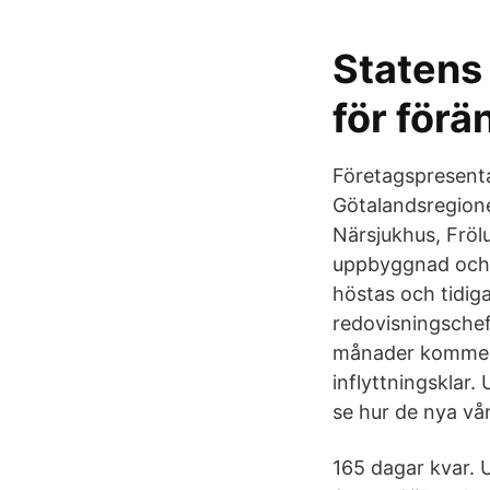
Statens 
för förä
Företagspresenta
Götalandsregione
Närsjukhus, Fröl
uppbyggnad och d
höstas och tidig
redovisningschef
månader kommer 
inflyttningsklar
se hur de nya vå
165 dagar kvar. 