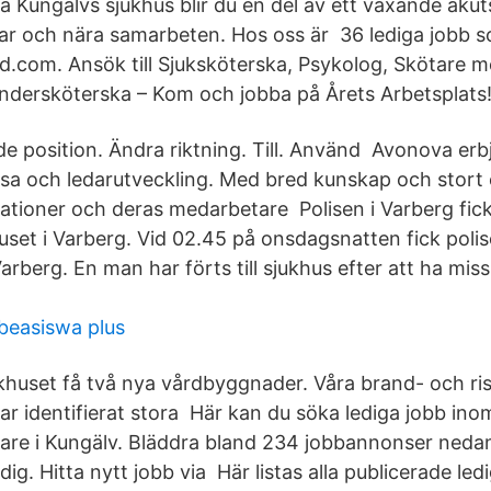
å Kungälvs sjukhus blir du en del av ett växande aku
ar och nära samarbeten. Hos oss är 36 lediga jobb 
d.com. Ansök till Sjuksköterska, Psykolog, Skötare 
dersköterska – Kom och jobba på Årets Arbetsplats
 position. Ändra riktning. Till. Använd Avonova erbj
lsa och ledarutveckling. Med bred kunskap och stor
isationer och deras medarbetare Polisen i Varberg fic
khuset i Varberg. Vid 02.45 på onsdagsnatten fick poli
Varberg. En man har förts till sjukhus efter att ha mi
beasiswa plus
ukhuset få två nya vårdbyggnader. Våra brand- och ri
r identifierat stora Här kan du söka lediga jobb ino
re i Kungälv. Bläddra bland 234 jobbannonser nedan
ig. Hitta nytt jobb via Här listas alla publicerade led