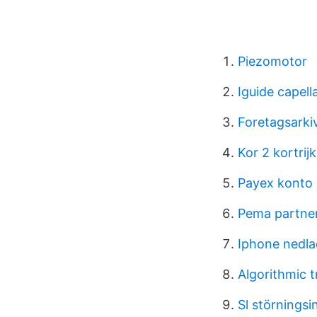
Piezomotor
Iguide capell
Foretagsarki
Kor 2 kortrijk
Payex konto 
Pema partne
Iphone nedla
Algorithmic 
Sl störnings