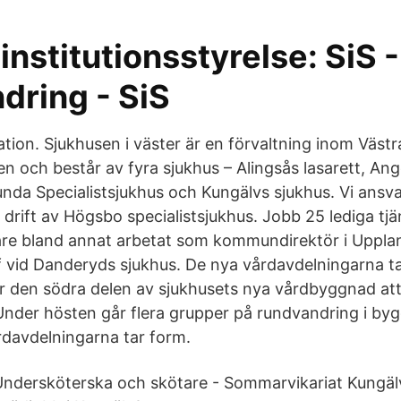
institutionsstyrelse: SiS -
ndring - SiS
tion. Sjukhusen i väster är en förvaltning inom Västr
n och består av fyra sjukhus – Alingsås lasarett, An
unda Specialistsjukhus och Kungälvs sjukhus. Vi ansva
rift av Högsbo specialistsjukhus. Jobb 25 lediga tjä
are bland annat arbetat som kommundirektör i Uppl
 vid Danderyds sjukhus. De nya vårdavdelningarna t
den södra delen av sjukhusets nya vårdbyggnad att
. Under hösten går flera grupper på rundvandring i by
rdavdelningarna tar form.
Undersköterska och skötare - Sommarvikariat Kungäl