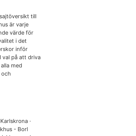
jtöversikt till
hus är varje
ande värde för
litet i det
rskor inför
 val på att driva
 alla med
- och
 Karlskrona ·
khus - Borl