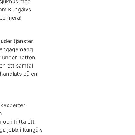
tsjukhus med
som Kungälvs
med mera!
!
uder tjänster
t engagemang
k under natten
sen ett samtal
sshandlats på en
skexperter
m
 och hitta ett
iga jobb i Kungälv