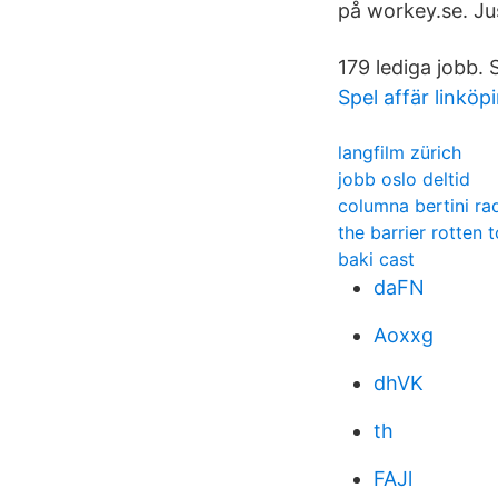
på workey.se. Just
179 lediga jobb. 
Spel affär linköp
langfilm zürich
jobb oslo deltid
columna bertini ra
the barrier rotten
baki cast
daFN
Aoxxg
dhVK
th
FAJl