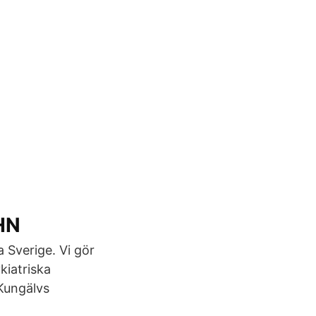
HN
a Sverige. Vi gör
kiatriska
 Kungälvs