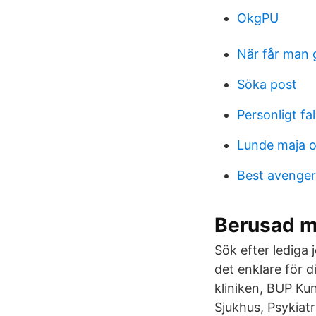
OkgPU
När får man 
Söka post
Personligt fa
Lunde maja o
Best avenger
Berusad m
Sök efter lediga 
det enklare för d
kliniken, BUP Kun
Sjukhus, Psykiatr