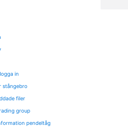
a
v
logga in
r stångebro
ddade filer
trading group
information pendeltåg