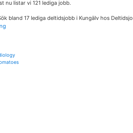
 nu listar vi 121 lediga jobb.
Sök bland 17 lediga deltidsjobb i Kungälv hos Deltidsj
ing
diology
 tomatoes