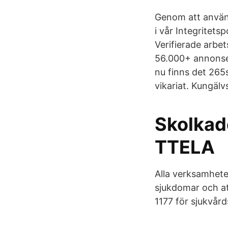
Genom att använ
i vår Integritets
Verifierade arbet
56.000+ annonser
nu finns det 265
vikariat. Kungälv
Skolkade
TTELA
Alla verksamhet
sjukdomar och att
1177 för sjukvår