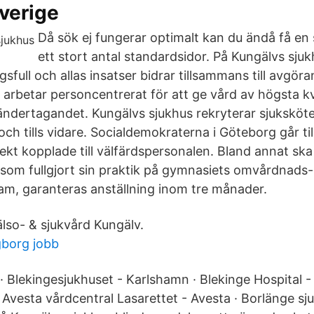
verige
Då sök ej fungerar optimalt kan du ändå få en sa
ett stort antal standardsidor. På Kungälvs sjuk
full och allas insatser bidrar tillsammans till avgör
i arbetar personcentrerat för att ge vård av högsta kva
dertagandet. Kungälvs sjukhus rekryterar sjuksköte
 tills vidare. Socialdemokraterna i Göteborg går till
ekt kopplade till välfärdspersonalen. Bland annat ska
om fullgjort sin praktik på gymnasiets omvårdnads
m, garanteras anställning inom tre månader.
lso- & sjukvård Kungälv.
gborg jobb
 Blekingesjukhuset - Karlshamn · Blekinge Hospital -
Avesta vårdcentral Lasarettet - Avesta · Borlänge sju