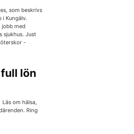
es, som beskrivs
 i Kungälv.
tt jobb med
s sjukhus. Just
köterskor -
full lön
 Läs om hälsa,
rdärenden. Ring