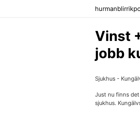
hurmanblirrikp
Vinst 
jobb k
Sjukhus - Kungäl
Just nu finns det
sjukhus. Kungälv